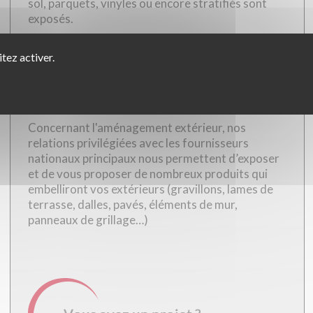
sol, parquets, vinyles ou encore stratifiés sont
exposés.
Nos expositions d'aménagement intérieur ainsi
tez activer.
que nos équipes vous aideront à imaginer et à
créer l’espace intérieur le plus adapté à vos envies
tout en mêlant design des portes ainsi que finition
des placards.
Concernant l'aménagement extérieur, nos
relations privilégiées avec les fournisseurs
nationaux principaux nous permettent d’exposer
et de vous proposer de nombreux produits qui
embelliront vos extérieurs (gravillons, lames de
terrasse, dalles, pavés, éléments de mur,
panneaux de grillage…)