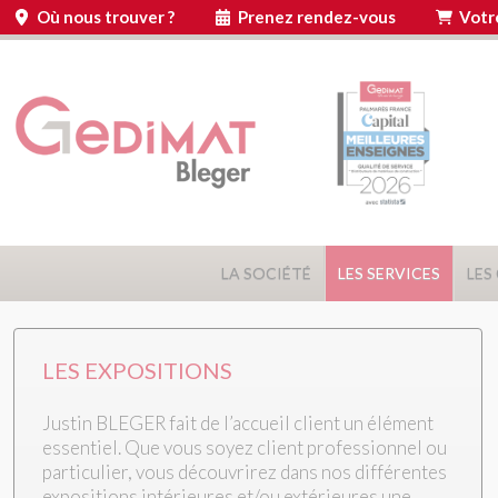
Panneau de gestion des cookies
Où nous trouver ?
Prenez rendez-vous
Votr
LA SOCIÉTÉ
LES SERVICES
LES
LES EXPOSITIONS
Justin BLEGER fait de l’accueil client un élément
essentiel. Que vous soyez client professionnel ou
particulier, vous découvrirez dans nos différentes
expositions intérieures et/ou extérieures une