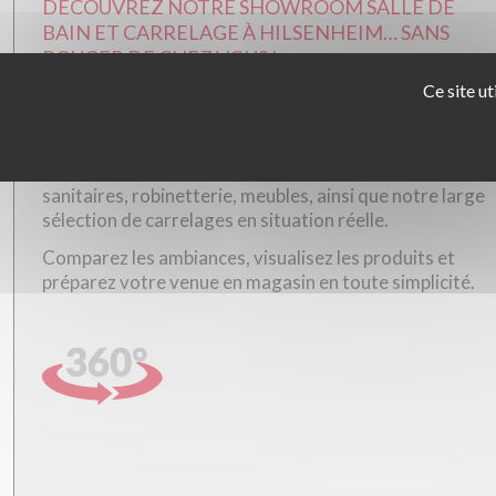
DÉCOUVREZ NOTRE SHOWROOM SALLE DE
BAIN ET CARRELAGE À HILSENHEIM… SANS
BOUGER DE CHEZ VOUS !
Ce site ut
Visitez en ligne notre salle d'exposition
et plongez
dans l’univers de l’aménagement intérieur.
Explorez nos espaces aménagés : salles de bain,
sanitaires, robinetterie, meubles, ainsi que notre large
sélection de carrelages en situation réelle.
Comparez les ambiances, visualisez les produits et
préparez votre venue en magasin en toute simplicité.